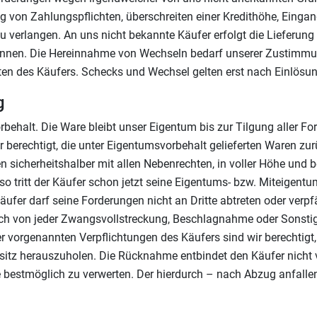
g von Zahlungspflichten, überschreiten einer Kredithöhe, Einga
zu verlangen. An uns nicht bekannte Käufer erfolgt die Liefer
n können. Die Hereinnahme von Wechseln bedarf unserer Zustimm
 des Käufers. Schecks und Wechsel gelten erst nach Einlösung,
g
rbehalt. Die Ware bleibt unser Eigentum bis zur Tilgung aller 
berechtigt, die unter Eigentumsvorbehalt gelieferten Waren zu
 sicherheitshalber mit allen Nebenrechten, in voller Höhe und be
o tritt der Käufer schon jetzt seine Eigentums- bzw. Miteigen
ufer darf seine Forderungen nicht an Dritte abtreten oder verp
züglich von jeder Zwangsvollstreckung, Beschlagnahme oder Son
der vorgenannten Verpflichtungen des Käufers sind wir berechtig
itz herauszuholen. Die Rücknahme entbindet den Käufer nicht 
 bestmöglich zu verwerten. Der hierdurch – nach Abzug anfalle