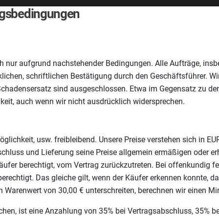
ungsbedingungen
ich nur aufgrund nachstehender Bedingungen. Alle Aufträge, i
cklichen, schriftlichen Bestätigung durch den Geschäftsführer. 
 Schadensersatz sind ausgeschlossen. Etwa im Gegensatz zu de
keit, auch wenn wir nicht ausdrücklich widersprechen.
möglichkeit, usw. freibleibend. Unsere Preise verstehen sich in E
bschluss und Lieferung seine Preise allgemein ermäßigen oder erh
Käufer berechtigt, vom Vertrag zurückzutreten. Bei offenkundig f
rechtigt. Das gleiche gilt, wenn der Käufer erkennen konnte, d
en Warenwert von 30,00 € unterschreiten, berechnen wir einen 
ichen, ist eine Anzahlung von 35% bei Vertragsabschluss, 35% b