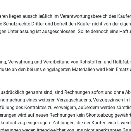
n liegen ausschließlich im Verantwortungsbereich des Käufers
e Schutzrechte Dritter und befreit den Käufer nicht von der eige
en Unterlassung ist ausgeschlossen. Sollte dennoch eine Haftu
rung, Verwahrung und Verarbeitung von Rohstoffen und Halbfabr
rluste an den bei uns eingelagerten Materialien wird kein Ersatz
drücklich genannt sind, sind Rechnungen sofort und ohne Abzug
endmachung eines weiteren Verzugschadens, Verzugszinsen in 
 Erfüllung des Kontraktes zu verweigern, außerdem werden sämtli
Lieferungen wird auf neuen Rechnungen kein Skontoabzug gewähr
ontoabzug eingezogen. Zahlungen, die der Käufer leistet, werde
derungen wegen irgendwelcher von uns nicht anerkannten Grün